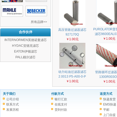
所有品牌>>
PUROLATOR
高压管路过滤器滤芯
合作伙伴
滤芯9600EAL0
927170Q
￥1.00元
￥1.00元
INTERNORMEN英德诺曼滤芯
HYDAC贺德克滤芯
EATON伊顿滤芯
PALL颇尔滤芯
动力站油过滤器滤芯
管路循环过滤器
2.0013 P5-A00-0-P
1300R003O
￥1.00元
￥1.00元
关于我们
付款方式
送货方式
公司介绍
银行汇款
快递发货
联系方式
在线支付
EMS快递
发展历程
货到付款
平邮
上门自提