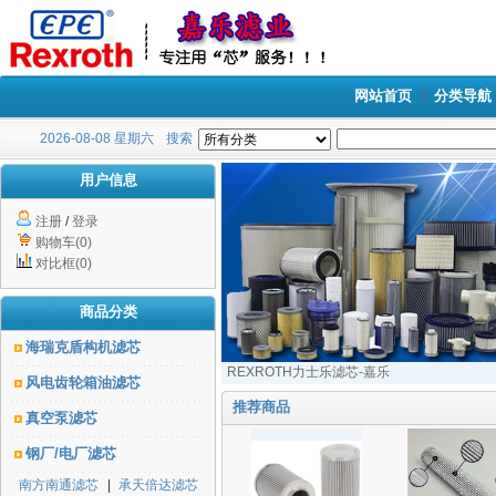
网站首页
分类导航
2026-08-08 星期六
搜索
用户信息
注册
/
登录
购物车(0)
对比框(0)
商品分类
海瑞克盾构机滤芯
REXROTH力士乐滤芯-嘉乐
风电齿轮箱油滤芯
推荐商品
真空泵滤芯
钢厂/电厂滤芯
南方南通滤芯
|
承天倍达滤芯