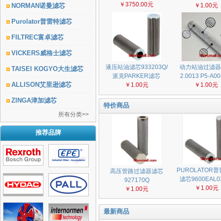
￥3750.00元
NORMAN诺曼滤芯
￥1.00元
Purolator普雷特滤芯
FILTREC富卓滤芯
VICKERS威格士滤芯
液压站油滤芯933203Q/
动力站油过滤器
TAISEI KOGYO大生滤芯
派克PARKER滤芯
2.0013 P5-A00
ALLISON艾里逊滤芯
￥1.00元
￥1.00元
ZINGA津加滤芯
特价商品
所有分类>>
推荐品牌
PUROLATOR
高压管路过滤器滤芯
滤芯9600EAL0
927170Q
￥1.00元
￥1.00元
最新商品