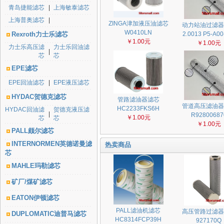
青岛捷能滤芯
|
上海敏泰滤芯
上海普奥滤芯
|
ZINGA津加液压油滤芯
动力站油过滤器
W0410LN
Rexroth力士乐滤芯
2.0013 P5-A00
￥1.00元
￥1.00元
力士乐高压滤
力士乐回油滤
|
芯
芯
EPE滤芯
EPE回油滤芯
|
EPE液压滤芯
HYDAC贺德克滤芯
管路滤油器滤芯
管道高压滤油器
HC2233FKS6H
HYDAC回油滤
贺德克液压滤
|
R92800687
￥1.00元
芯
芯
￥1.00元
PALL颇尔滤芯
INTERNORMEN英德诺曼滤
热卖商品
芯
MAHLE玛勒滤芯
矿厂/煤矿滤芯
EATON伊顿滤芯
PALL滤油机滤芯
高压管路过滤器
DUPLOMATIC迪普马滤芯
HC8314FCP39H
927170Q