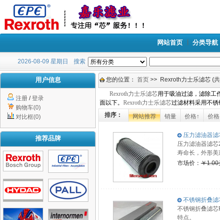
网站首页
分类导航
2026-08-09 星期日
搜索
用户信息
您的位置：
首页
>> Rexroth力士乐滤芯 (
Rexroth力士乐滤芯
用于吸油过滤，滤除工
注册
/
登录
面以下。
Rexroth力士乐滤芯
过滤材料采用不锈
购物车(0)
排序：
网站推荐
销量
价格↑
价格
对比框(0)
压力滤油器滤芯2.
推荐品牌
压力滤油器滤芯2
寿命长，外形美
市场价：
￥1.0
不锈钢折叠滤芯R
不锈钢折叠滤芯
特点。