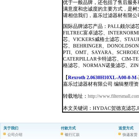
优于一般品牌，还包括了售后服务
满意度和忠诚度的主要方式，是树
请相信我们，嘉乐过滤器材有限公
国际品牌滤芯产品：
PALL
颇尔滤
FILTREC
富卓滤芯、
INTERNORM
芯、
VICKERS
威格士滤芯、
STAU
芯、
BEHRINGER
、
DONOLDSON
PTI
、
OMT
、
SAYARA
、
SCHROE
CATERPILLAR
卡特滤芯、
CIM-T
格滤芯、
NORMAN
诺曼滤芯、
ZI
【
Rexroth 2.0630H10XL-A00-0-M
嘉乐过滤器材有限公司 编辑整理资
转载地址：
http://www.filtersmall.com
本文关键词：
HYDAC
贺德克滤芯,R
关于我们
付款方式
送货方式
公司介绍
银行汇款
快递发货