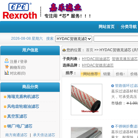
网站首页
分类导航
2026-08-08 星期六
搜索
用户信息
您的位置：
首页
>> HYDAC贺德克滤芯 (共
子类列表：
HYDAC回油滤芯
贺德克液压滤芯
注册
/
登录
选择品牌：
HYDAC贺德克滤芯
购物车(0)
排序：
对比框(0)
网站推荐
销量
价格↑
价格
管路循环过滤器
商品分类
嘉乐过滤器材有
海瑞克盾构机滤芯
大，可承受高压
市场价：
￥1.0
风电齿轮箱油滤芯
真空泵滤芯
钢厂/电厂滤芯
不锈钢折叠滤芯0
嘉乐过滤器材有限
南方南通滤芯
|
承天倍达滤芯
量大，耐腐蚀、