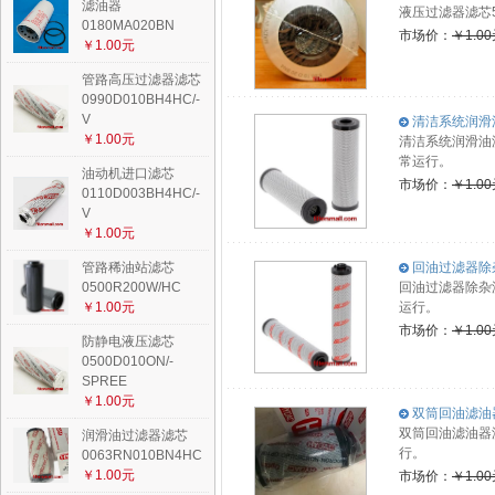
滤油器
液压过滤器滤芯5
0180MA020BN
市场价：
￥1.0
￥1.00元
管路高压过滤器滤芯
0990D010BH4HC/-
V
清洁系统润滑油滤
￥1.00元
清洁系统润滑油
常运行。
油动机进口滤芯
市场价：
￥1.0
0110D003BH4HC/-
V
￥1.00元
管路稀油站滤芯
回油过滤器除杂滤
0500R200W/HC
回油过滤器除杂
￥1.00元
运行。
市场价：
￥1.0
防静电液压滤芯
0500D010ON/-
SPREE
￥1.00元
双筒回油滤油器
双筒回油滤油器
润滑油过滤器滤芯
行。
0063RN010BN4HC
￥1.00元
市场价：
￥1.0