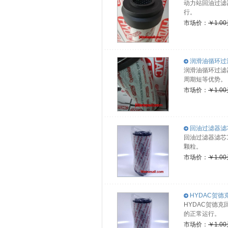
动力站回油过滤
行。
市场价：
￥1.0
润滑油循环过滤器
润滑油循环过滤器
周期短等优势。
市场价：
￥1.0
回油过滤器滤芯1
回油过滤器滤芯
颗粒。
市场价：
￥1.0
HYDAC贺德克
HYDAC贺德
的正常运行。
市场价：
￥1.0