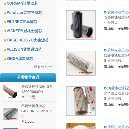
NORMAN诺曼滤芯
管路稀油站滤芯0
Purolator普雷特滤芯
管路稀油站滤芯
FILTREC富卓滤芯
小等特点。
市场价：
￥1.0
VICKERS威格士滤芯
TAISEI KOGYO大生滤芯
ALLISON艾里逊滤芯
防静电液压滤芯0
防静电液压滤芯0
ZINGA津加滤芯
期短等优势。
市场价：
￥1.0
所有分类>>
分类推荐商品
管路循环过滤器滤芯
润滑油过滤器滤芯
1300R003ON
润滑油过滤器滤
￥1.00元
期短等优势。
市场价：
￥1.0
不锈钢折叠滤芯
0400DN025W/HC/-
V
￥1.00元
液压过滤器滤芯5