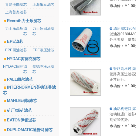
青岛捷能滤芯
|
上海敏泰滤芯
市场价：
￥1.0
上海普奥滤芯
|
Rexroth力士乐滤芯
力士乐高压滤
力士乐回油滤
滤油器0180M
|
芯
芯
滤油器0180
外形美观，供货
EPE滤芯
市场价：
￥1.0
EPE回油滤芯
|
EPE液压滤芯
HYDAC贺德克滤芯
HYDAC回油滤
贺德克液压滤
管路高压过滤器滤
|
芯
芯
管路高压过滤器滤
PALL颇尔滤芯
正常运行。
市场价：
￥1.0
INTERNORMEN英德诺曼滤
芯
MAHLE玛勒滤芯
油动机进口滤芯0
矿厂/煤矿滤芯
油动机进口滤芯0
期短等优势。
EATON伊顿滤芯
市场价：
￥1.0
DUPLOMATIC迪普马滤芯