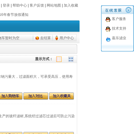
016年春节放假通知
|
登录
|
帮助中心
|
客户反馈
|
网站地图
|
加入收藏
016年春节放假通知
客户服务
技术支持
物车暂时为空
去结算
用户中心
嘉乐滤业
显示方式：
产品具有纳污量大，过滤面积大，可承受高压，使用寿
HV公司生产的玻纤滤材,系统经过滤芯过滤后可防止污染