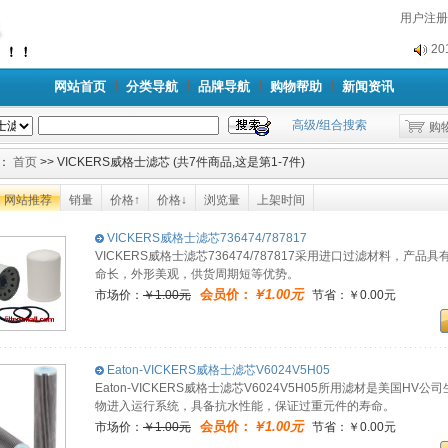
2
用户注册
2
网站首页
分类导航
品牌导航
购物帮助
新闻资讯
高级/组合搜索
购
：
首页
>> VICKERS威格士滤芯 (共7件商品,这是第1-7件)
网站推荐
销量
价格↑
价格↓
浏览量
上架时间
VICKERS威格士滤芯736474/787817
VICKERS威格士滤芯736474/787817采用进口过滤材料，
命长，外形美观，供货周期短等优势。
会员价：
￥1.00元
市场价：
￥1.00元
节省：￥0.00元
Eaton-VICKERS威格士滤芯V6024V5H05
Eaton-VICKERS威格士滤芯V6024V5H05所用滤材是美国
物进入运行系统，具备抗水性能，保证过重元件的寿命。
会员价：
￥1.00元
市场价：
￥1.00元
节省：￥0.00元