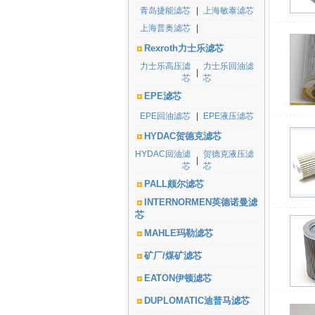
青岛捷能滤芯
|
上海敏泰滤芯
上海普奥滤芯
|
Rexroth力士乐滤芯
力士乐高压滤
力士乐回油滤
|
芯
芯
EPE滤芯
EPE回油滤芯
|
EPE液压滤芯
HYDAC贺德克滤芯
HYDAC回油滤
贺德克液压滤
|
芯
芯
PALL颇尔滤芯
INTERNORMEN英德诺曼滤
芯
MAHLE玛勒滤芯
矿厂/煤矿滤芯
EATON伊顿滤芯
DUPLOMATIC迪普马滤芯