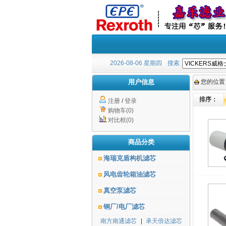
2026-08-06 星期四
搜索
用户信息
您的位置
排序：
注册
/
登录
购物车(0)
对比框(0)
商品分类
海瑞克盾构机滤芯
风电齿轮箱油滤芯
真空泵滤芯
钢厂/电厂滤芯
南方南通滤芯
|
承天倍达滤芯