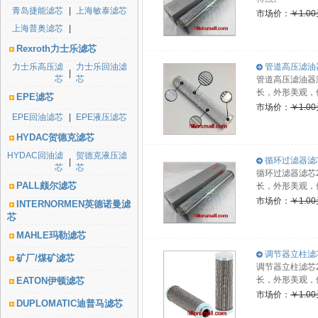
青岛捷能滤芯
|
上海敏泰滤芯
市场价：
￥1.0
上海普奥滤芯
|
Rexroth力士乐滤芯
力士乐高压滤
力士乐回油滤
管道高压滤油器滤
|
芯
芯
管道高压滤油器
长，外形美观，
EPE滤芯
市场价：
￥1.0
EPE回油滤芯
|
EPE液压滤芯
HYDAC贺德克滤芯
HYDAC回油滤
贺德克液压滤
循环过滤器滤芯2.
|
芯
芯
循环过滤器滤芯2
PALL颇尔滤芯
长，外形美观，
市场价：
￥1.0
INTERNORMEN英德诺曼滤
芯
MAHLE玛勒滤芯
调节器立柱滤芯2.
矿厂/煤矿滤芯
调节器立柱滤芯2
长，外形美观，
EATON伊顿滤芯
市场价：
￥1.0
DUPLOMATIC迪普马滤芯