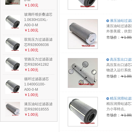
0-M
￥1.00元
玻璃纤维折叠滤芯
1.0630H10XL-
液压油站过滤器滤
A00-0-M
液压油站过滤器
￥1.00元
外形美观，供货
市场价：
￥1.0
双筒压力过滤器滤
芯R928006036
￥1.00元
管路压力过滤器滤
高压泵出口滤芯2.
芯R928041282
高压泵出口滤芯2
￥1.00元
物进入运行系统
市场价：
￥1.0
循环过滤器滤芯
1.0400G100-
A00-0-M
￥1.00元
精压润滑站滤芯1.
精压润滑站滤芯1
液压油站过滤器滤
力小等特点。
芯R928018555
￥1.00元
市场价：
￥1.0