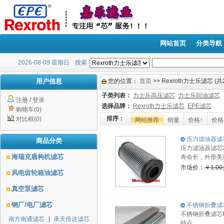
网站首页
分类导航
2026-08-09 星期日
搜索
用户信息
您的位置：
首页
>> Rexroth力士乐滤芯 (
子类列表：
力士乐高压滤芯
力士乐回油滤芯
注册
/
登录
选择品牌：
Rexroth力士乐滤芯
EPE滤芯
购物车(0)
排序：
对比框(0)
网站推荐
销量
价格↑
价格
压力滤油器滤芯2.
商品分类
压力滤油器滤芯2
海瑞克盾构机滤芯
寿命长，外形美
市场价：
￥1.0
风电齿轮箱油滤芯
真空泵滤芯
钢厂/电厂滤芯
不锈钢折叠滤芯R
不锈钢折叠滤芯
南方南通滤芯
|
承天倍达滤芯
特点。