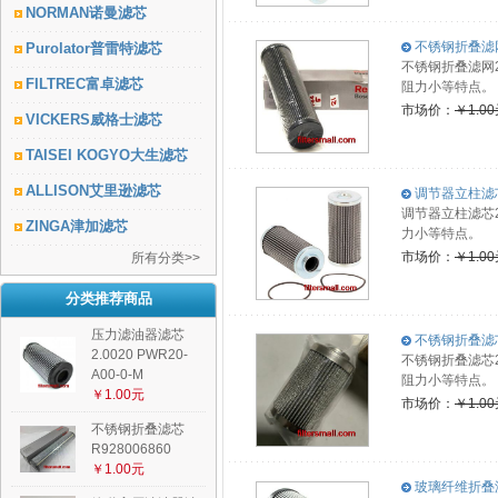
NORMAN诺曼滤芯
不锈钢折叠滤网2.
Purolator普雷特滤芯
不锈钢折叠滤网2
FILTREC富卓滤芯
阻力小等特点。
市场价：
￥1.0
VICKERS威格士滤芯
TAISEI KOGYO大生滤芯
ALLISON艾里逊滤芯
调节器立柱滤芯2.
调节器立柱滤芯2
ZINGA津加滤芯
力小等特点。
市场价：
￥1.0
所有分类>>
分类推荐商品
压力滤油器滤芯
不锈钢折叠滤芯2.
2.0020 PWR20-
不锈钢折叠滤芯2
A00-0-M
阻力小等特点。
￥1.00元
市场价：
￥1.0
不锈钢折叠滤芯
R928006860
￥1.00元
玻璃纤维折叠滤芯1