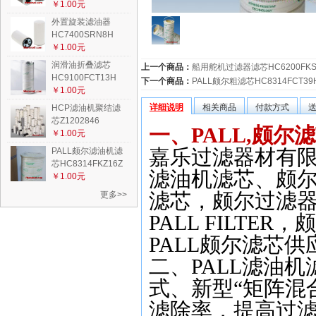
￥1.00元
外置旋装滤油器
HC7400SRN8H
￥1.00元
润滑油折叠滤芯
上一个商品：
船用舵机过滤器滤芯HC6200FKS
HC9100FCT13H
下一个商品：
PALL颇尔粗滤芯HC8314FCT39
￥1.00元
详细说明
相关商品
付款方式
HCP滤油机聚结滤
芯Z1202846
一、PALL,
颇尔滤
￥1.00元
嘉乐过滤器材有
PALL颇尔滤油机滤
芯HC8314FKZ16Z
滤油机滤芯、颇
￥1.00元
滤芯，颇尔过滤
更多>>
PALL FILTER
，颇
PALL
颇尔滤芯供
二、PALL滤油机滤芯
式、新型“矩阵混
滤除率，提高过