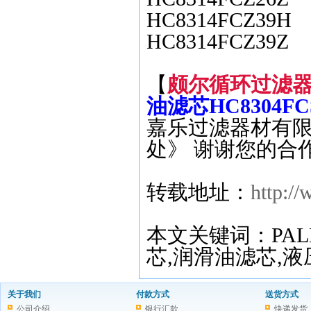
HC8314FCZ39H
HC8314FCZ39Z
【
颇尔循环过滤器滤
油滤芯HC8304FC
嘉乐过滤器材有限
处》 谢谢您的合
转载地址：
http:/
本文关键词：PAL
芯,润滑油滤芯,
关于我们
付款方式
送货方式
公司介绍
银行汇款
快递发货