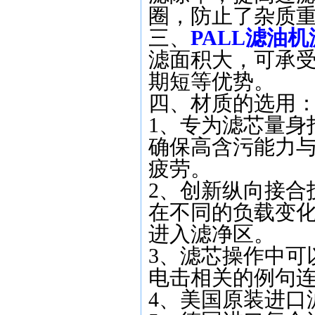
圈，防止了杂质
三、
PALL滤油机滤
滤面积大，可承
期短等优势。
四、
材质的选用
1
、专为滤芯量身
确保高含污能力
疲劳。
2
、创新纵向接合
在不同的负载变
进入滤净区。
3
、滤芯操作中可
电击相关的例句
4
、美国原装进口