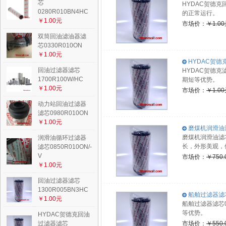
芯
HYDAC贺德
0280R010BN4HC
的正常运行。
￥1.00元
市场价：
￥1.0
双筒回油滤油器滤
芯0330R010ON
￥1.00元
HYDAC贺德克滤
回油过滤器滤芯
HYDAC贺德克
1700R100W/HC
期短等优势。
￥1.00元
市场价：
￥1.0
动力站回油过滤器
滤芯0980R010ON
￥1.00元
磨煤机润滑油滤芯
磨煤机润滑油滤
润滑油循环过滤器
长，外形美观，
滤芯0850R010ON/-
V
市场价：
￥750.
￥1.00元
回油过滤器滤芯
1300R005BN3HC
船舶过滤器滤芯0
￥1.00元
船舶过滤器滤芯
等优势。
HYDAC贺德克回油
过滤器滤芯
市场价：
￥550.