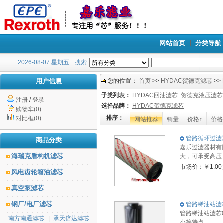
网站首页
分类导航
2026-08-07 星期五
搜索
用户信息
您的位置：
首页
>>
HYDAC贺德克滤芯
>>
子类列表：
HYDAC回油滤芯
贺德克液压滤芯
注册
/
登录
选择品牌：
HYDAC贺德克滤芯
购物车(0)
排序：
对比框(0)
网站推荐
销量
价格↑
价格
管路循环过滤器
商品分类
嘉乐过滤器材有
海瑞克盾构机滤芯
大，可承受高压
市场价：
￥1.0
风电齿轮箱油滤芯
真空泵滤芯
钢厂/电厂滤芯
管路稀油站滤芯0
管路稀油站滤芯
南方南通滤芯
|
承天倍达滤芯
小等特点。