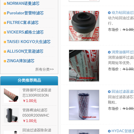
NORMAN诺曼滤芯
动力站回油过滤
Purolator普雷特滤芯
动力站回油过滤
FILTREC富卓滤芯
行。
市场价：
￥1.0
VICKERS威格士滤芯
TAISEI KOGYO大生滤芯
ALLISON艾里逊滤芯
润滑油循环过滤器
润滑油循环过滤器
ZINGA津加滤芯
周期短等优势。
市场价：
￥1.0
所有分类>>
分类推荐商品
管路循环过滤器滤
回油过滤器滤芯1
芯1300R003ON
回油过滤器滤芯
￥1.00元
颗粒。
市场价：
￥1.0
管路稀油站滤芯
0500R200W/HC
￥1.00元
回油过滤器除杂滤
HYDAC贺德克