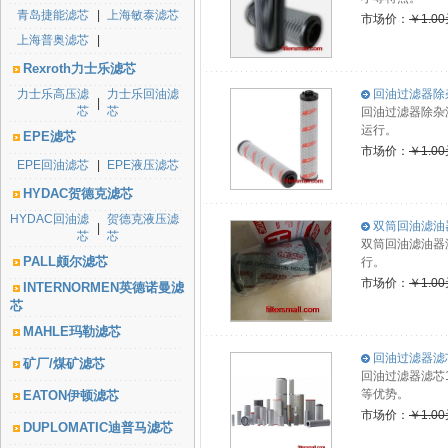
青岛捷能滤芯
|
上海敏泰滤芯
市场价：
￥1.0
上海普奥滤芯
|
Rexroth力士乐滤芯
力士乐高压滤
力士乐回油滤
回油过滤器除杂滤
|
芯
芯
回油过滤器除杂
运行。
EPE滤芯
市场价：
￥1.0
EPE回油滤芯
|
EPE液压滤芯
HYDAC贺德克滤芯
HYDAC回油滤
贺德克液压滤
双筒回油滤油器
|
芯
芯
双筒回油滤油器
PALL颇尔滤芯
行。
市场价：
￥1.0
INTERNORMEN英德诺曼滤
芯
MAHLE玛勒滤芯
回油过滤器滤芯1
矿厂/煤矿滤芯
回油过滤器滤芯
等优势。
EATON伊顿滤芯
市场价：
￥1.0
DUPLOMATIC迪普马滤芯