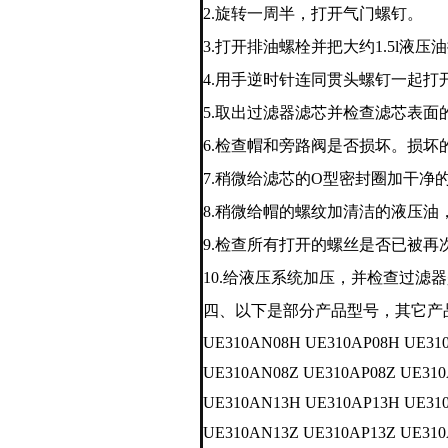
2.
旋转一周半，打开气门螺钉。
3.
打开排油螺栓并把大约
1.5l
液压油
4.
用手逆时针连同贯头螺钉一起打
5.
取出过滤器滤芯并检查滤芯表面
6.
检查帽和旁路阀是否损坏。损坏
7.
稍微给滤芯的
O
型密封圈加干净
8.
稍微给帽的螺纹加清洁的液压油
9.
检查所有打开的螺丝是否已被再
10.
给液压系统加压，并检查过滤器
四、以下是部分产品型号，其它产
UE310AN08H UE310AP08H UE31
UE310AN08Z UE310AP08Z UE310
UE310AN13H UE310AP13H UE31
UE310AN13Z UE310AP13Z UE310