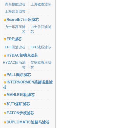
青岛捷能滤芯
|
上海敏泰滤芯
上海普奥滤芯
|
Rexroth力士乐滤芯
力士乐高压滤
力士乐回油滤
|
芯
芯
EPE滤芯
EPE回油滤芯
|
EPE液压滤芯
HYDAC贺德克滤芯
HYDAC回油滤
贺德克液压滤
|
芯
芯
PALL颇尔滤芯
INTERNORMEN英德诺曼滤
芯
MAHLE玛勒滤芯
矿厂/煤矿滤芯
EATON伊顿滤芯
DUPLOMATIC迪普马滤芯