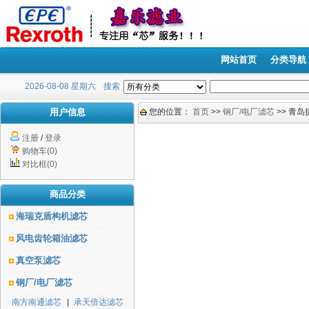
网站首页
分类导航
2026-08-08 星期六
搜索
用户信息
您的位置：
首页
>>
钢厂/电厂滤芯
>> 青
注册
/
登录
购物车(0)
对比框(0)
商品分类
海瑞克盾构机滤芯
风电齿轮箱油滤芯
真空泵滤芯
钢厂/电厂滤芯
南方南通滤芯
|
承天倍达滤芯