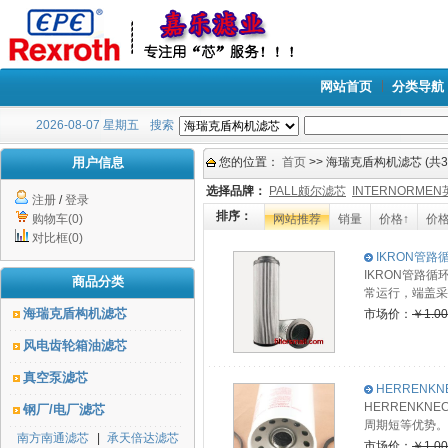
网站首页
分类导航
2026-08-07 星期五
搜索
用户信息
您的位置：
首页
>> 海瑞克盾构机滤芯 (共3
选择品牌：
PALL颇尔滤芯
INTERNORME
注册
/
登录
排序：
购物车(0)
网站推荐
销量
价格↑
价格
对比框(0)
IKRON管路
IKRON管路
商品分类
常运行，端盖采
海瑞克盾构机滤芯
市场价：
￥1.0
风电齿轮箱油滤芯
真空泵滤芯
HERRENKN
HERRENK
钢厂/电厂滤芯
周期短等优势。
南方南通滤芯
|
承天倍达滤芯
市场价：
￥1.0