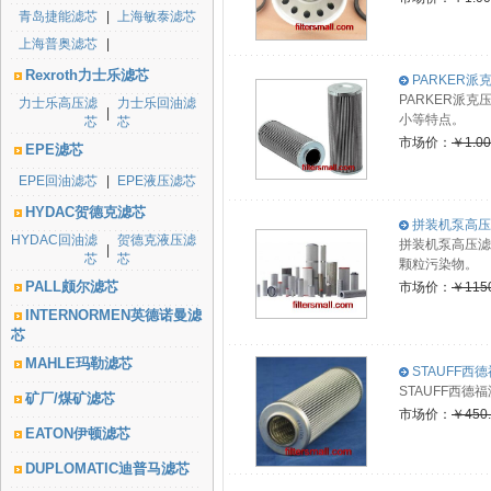
青岛捷能滤芯
|
上海敏泰滤芯
上海普奥滤芯
|
Rexroth力士乐滤芯
PARKER派克
PARKER派
力士乐高压滤
力士乐回油滤
|
小等特点。
芯
芯
市场价：
￥1.0
EPE滤芯
EPE回油滤芯
|
EPE液压滤芯
HYDAC贺德克滤芯
拼装机泵高压滤
HYDAC回油滤
贺德克液压滤
拼装机泵高压滤
|
芯
芯
颗粒污染物。
PALL颇尔滤芯
市场价：
￥115
INTERNORMEN英德诺曼滤
芯
MAHLE玛勒滤芯
STAUFF西德
STAUFF西
矿厂/煤矿滤芯
市场价：
￥450
EATON伊顿滤芯
DUPLOMATIC迪普马滤芯