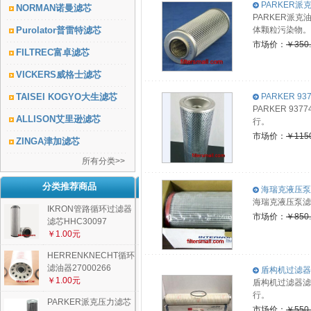
PARKER派克
NORMAN诺曼滤芯
PARKER派
Purolator普雷特滤芯
体颗粒污染物。
市场价：
￥350
FILTREC富卓滤芯
VICKERS威格士滤芯
TAISEI KOGYO大生滤芯
PARKER 937
PARKER 9
ALLISON艾里逊滤芯
行。
市场价：
￥115
ZINGA津加滤芯
所有分类>>
分类推荐商品
海瑞克液压泵滤
海瑞克液压泵滤
IKRON管路循环过滤器
市场价：
￥850
滤芯HHC30097
￥1.00元
HERRENKNECHT循环
滤油器27000266
盾构机过滤器滤
￥1.00元
盾构机过滤器滤
行。
PARKER派克压力滤芯
市场价：
￥550