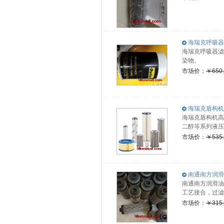
海瑞克呼吸器滤
海瑞克呼吸器滤
染物。
市场价：
￥650
海瑞克盾构机高
海瑞克盾构机高压
二醇等系列液压
市场价：
￥535
南通南方润滑油
南通南方润滑油
工艺接合，过滤
市场价：
￥315