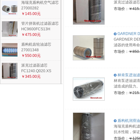
派克过滤器滤芯
海瑞克盾构机空气滤芯
27000282
市场价：
￥415
￥145.00元
管片拼装机过滤器滤芯
HC9600FCS13H
GARDNER 
￥475.00元
GARDNER 
盾构机齿轮油滤芯
滤器的使用寿命
27001348
市场价：
￥850
￥550.00元
派克过滤器滤芯
FC1240.Q020.XS
林肯泵进油滤清
￥345.00元
林肯泵进油滤清
滤造成的阻力。
市场价：
￥215
盾构机润滑油滤
海瑞克盾构机滤
抗水性能，保证
市场价：
￥125