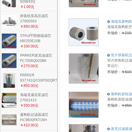
926843Q
￥1.00元
拼装机泵高压滤芯
27000563
海瑞克盾构机空
￥850.00元
海瑞克盾构机空
市场价：
￥215
STAUFF西德福滤芯
NR250E10B
￥330.00元
管片拼装机过滤
PARKER派克油滤芯
管片拼装机过滤
FC7006Q020BK
常运行。
￥270.00元
市场价：
￥610
PARKER
937741Q/150PSI2QRT
￥850.00元
盾构机齿轮油滤
海瑞克液压泵滤芯
盾构机齿轮油滤
27001413
￥550.00元
市场价：
￥850
盾构机过滤器滤芯
HC9600FKT16H
￥410.00元
派克过滤器滤芯F