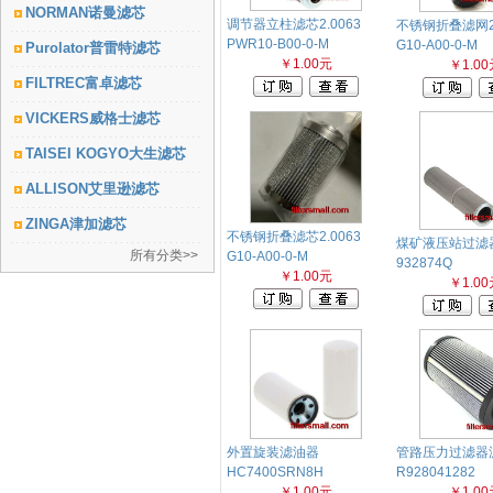
NORMAN诺曼滤芯
调节器立柱滤芯2.0063
不锈钢折叠滤网2.
PWR10-B00-0-M
G10-A00-0-M
Purolator普雷特滤芯
￥1.00元
￥1.00
FILTREC富卓滤芯
VICKERS威格士滤芯
TAISEI KOGYO大生滤芯
ALLISON艾里逊滤芯
ZINGA津加滤芯
不锈钢折叠滤芯2.0063
煤矿液压站过滤
所有分类>>
G10-A00-0-M
932874Q
￥1.00元
￥1.00
外置旋装滤油器
管路压力过滤器
HC7400SRN8H
R928041282
￥1.00元
￥1.00