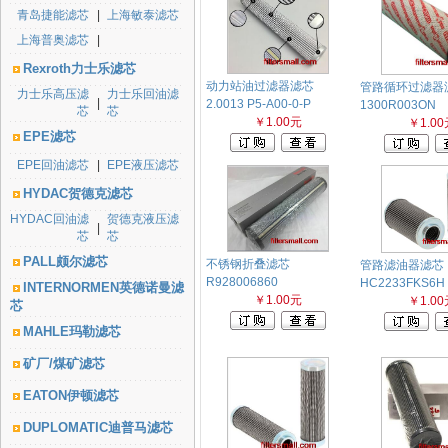
青岛捷能滤芯
|
上海敏泰滤芯
上海普奥滤芯
|
Rexroth力士乐滤芯
动力站油过滤器滤芯
管路循环过滤器
力士乐高压滤
力士乐回油滤
|
2.0013 P5-A00-0-P
1300R003ON
芯
芯
￥1.00元
￥1.00
EPE滤芯
EPE回油滤芯
|
EPE液压滤芯
HYDAC贺德克滤芯
HYDAC回油滤
贺德克液压滤
|
芯
芯
PALL颇尔滤芯
不锈钢折叠滤芯
管路滤油器滤芯
R928006860
HC2233FKS6H
INTERNORMEN英德诺曼滤
￥1.00元
￥1.00
芯
MAHLE玛勒滤芯
矿厂/煤矿滤芯
EATON伊顿滤芯
DUPLOMATIC迪普马滤芯