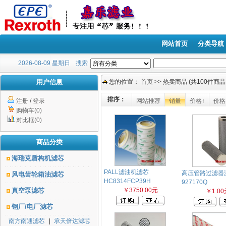
网站首页
分类导航
2026-08-09 星期日
搜索
用户信息
您的位置：
首页
>> 热卖商品 (共100件商品,
排序：
注册
/
登录
网站推荐
销量
价格↑
价格
购物车(0)
对比框(0)
商品分类
海瑞克盾构机滤芯
PALL滤油机滤芯
高压管路过滤器
风电齿轮箱油滤芯
HC8314FCP39H
927170Q
真空泵滤芯
￥3750.00元
￥1.00
钢厂/电厂滤芯
南方南通滤芯
|
承天倍达滤芯