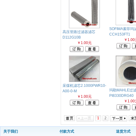
SOFIMA索菲玛
高压管路过滤器滤芯
CCH153FT1
D112G10B
￥1.00
￥1.00元
采煤机滤芯2.1000PWR10-
玛勒MAHLE过
A00-0-M
PI8330DRG40
￥1.00元
￥1.00
1
2
关于我们
付款方式
送货方式