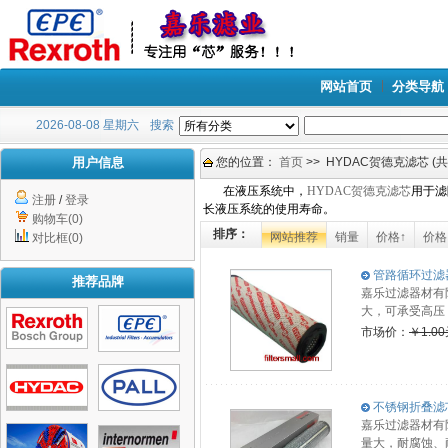
网站首页
分类导航
2026-08-08 星期六
搜索
用户信息
您的位置：
首页
>> HYDAC贺德克滤芯 (共
在液压系统中，
HYDAC贺德克滤芯
用于滤
注册
/
登录
长液压系统的使用寿命。
购物车(0)
排序：
网站推荐
销量
价格↑
价格
对比框(0)
管路循环过滤器
推荐品牌
嘉乐过滤器材有
大，可承受高压
市场价：
￥1.0
不锈钢折叠滤芯0
嘉乐过滤器材有限
量大，耐腐蚀、