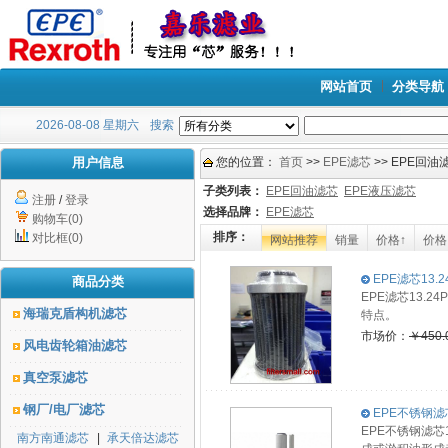
网站首页
分类导航
2026-08-08 星期六
搜索
用户信息
您的位置：
首页
>>
EPE滤芯
>> EPE回油滤
子类列表：
EPE回油滤芯
EPE液压滤芯
注册
/
登录
选择品牌：
EPE滤芯
购物车(0)
排序：
对比框(0)
网站推荐
销量
价格↑
价格
EPE滤芯13.24
商品分类
EPE滤芯13.
海瑞克盾构机滤芯
特点。
市场价：
￥450.
风电齿轮箱油滤芯
真空泵滤芯
钢厂/电厂滤芯
EPE不锈钢滤芯1
EPE不锈钢滤芯
南方南通滤芯
|
承天倍达滤芯