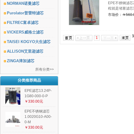
EPE不锈钢滤芯
NORMAN诺曼滤芯
程就是堵塞滤芯
Purolator普雷特滤芯
市场价：
￥560.
FILTREC富卓滤芯
VICKERS威格士滤芯
1
TAISEI KOGYO大生滤芯
ALLISON艾里逊滤芯
ZINGA津加滤芯
所有分类>>
分类推荐商品
EPE滤芯13.24P-
1G80-000-0-P
￥330.00元
EPE不锈钢滤芯
1.0020G10-A00-
0-M
￥330.00元