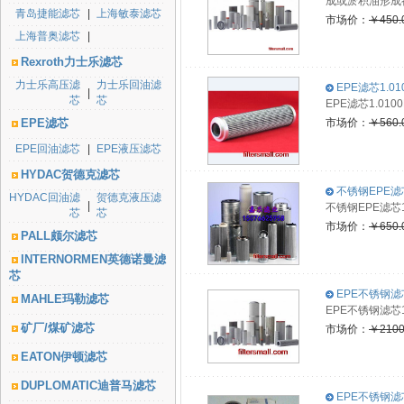
成或淤积油形成
青岛捷能滤芯
|
上海敏泰滤芯
市场价：
￥450.
上海普奥滤芯
|
Rexroth力士乐滤芯
力士乐高压滤
力士乐回油滤
EPE滤芯1.010
|
芯
芯
EPE滤芯1.0
EPE滤芯
市场价：
￥560.
EPE回油滤芯
|
EPE液压滤芯
HYDAC贺德克滤芯
不锈钢EPE滤芯
HYDAC回油滤
贺德克液压滤
|
不锈钢EPE滤芯
芯
芯
市场价：
￥650.
PALL颇尔滤芯
INTERNORMEN英德诺曼滤
芯
EPE不锈钢滤芯1.
MAHLE玛勒滤芯
EPE不锈钢滤芯1
矿厂/煤矿滤芯
市场价：
￥2100
EATON伊顿滤芯
DUPLOMATIC迪普马滤芯
EPE不锈钢滤芯2