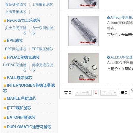
青岛捷能滤芯
|
上海敏泰滤芯
上海普奥滤芯
|
Allison变速箱
Rexroth力士乐滤芯
Allison变
力士乐高压滤
力士乐回油滤
特点。
|
芯
芯
市场价：
￥1.0
EPE滤芯
EPE回油滤芯
|
EPE液压滤芯
HYDAC贺德克滤芯
ALLISON变速
ALLISON变
HYDAC回油滤
贺德克液压滤
|
市场价：
￥550.
芯
芯
PALL颇尔滤芯
INTERNORMEN英德诺曼滤
芯
1
MAHLE玛勒滤芯
矿厂/煤矿滤芯
EATON伊顿滤芯
DUPLOMATIC迪普马滤芯