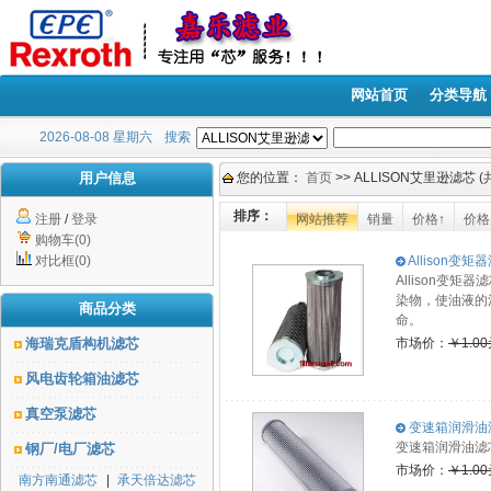
网站首页
分类导航
2026-08-08 星期六
搜索
用户信息
您的位置：
首页
>> ALLISON艾里逊滤芯 
排序：
注册
/
登录
网站推荐
销量
价格↑
价格
购物车(0)
对比框(0)
Allison变矩器
Allison变
染物，使油液的
商品分类
命。
海瑞克盾构机滤芯
市场价：
￥1.0
风电齿轮箱油滤芯
真空泵滤芯
变速箱润滑油滤芯
变速箱润滑油滤
钢厂/电厂滤芯
市场价：
￥1.0
南方南通滤芯
|
承天倍达滤芯