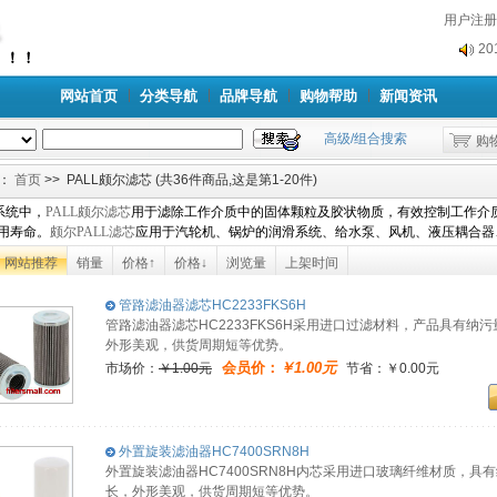
用户注册
2
2
网站首页
分类导航
品牌导航
购物帮助
新闻资讯
高级/组合搜索
购
：
首页
>> PALL颇尔滤芯 (共36件商品,这是第1-20件)
系统中，
PALL颇尔滤芯
用于滤除工作介质中的固体颗粒及胶状物质，有效控制工作介
用寿命。
颇尔PALL滤芯
应用于汽轮机、锅炉的润滑系统、给水泵、风机、液压耦合器
网站推荐
销量
价格↑
价格↓
浏览量
上架时间
管路滤油器滤芯HC2233FKS6H
管路滤油器滤芯HC2233FKS6H采用进口过滤材料，产品具有
外形美观，供货周期短等优势。
会员价：
￥1.00元
市场价：
￥1.00元
节省：￥0.00元
外置旋装滤油器HC7400SRN8H
外置旋装滤油器HC7400SRN8H内芯采用进口玻璃纤维材质，
长，外形美观，供货周期短等优势。