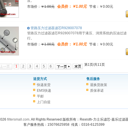
度。
会员价：
￥1.00元
市场价：
￥1.00元
节省：￥0.00元
管路压力过滤器滤芯R928007078
管路压力过滤器滤芯R928007078用于液压、润滑系统的压油
行。
会员价：
￥1.00元
市场价：
￥1.00元
节省：￥0.00元
第1页/共11页
1
2
3
4
5
6
送货方式
售后服务
快递发货
退换货政策
EMS快递
质保承诺
平邮
上门自提
 2026
filtersmall.com
. All Rights Reserved.版权所有：Rexroth-力士乐滤芯-嘉乐
客户服务热线：15076625958 传真：0316-6125399