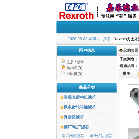
2026-08-08 星期六
搜索
用户信息
您的位置
子类列表：
注册
/
登录
选择品牌：
购物车(0)
排序：
对比框(0)
商品分类
海瑞克盾构机滤芯
风电齿轮箱油滤芯
真空泵滤芯
钢厂/电厂滤芯
南方南通滤芯
|
承天倍达滤芯