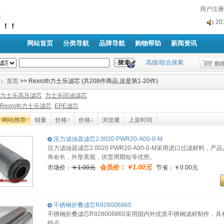
用户注册
2
2
网站首页
分类导航
品牌导航
购物帮助
新闻资讯
高级/组合搜索
购
：
首页
>> Rexroth力士乐滤芯 (共208件商品,这是第1-20件)
力士乐高压滤芯
力士乐回油滤芯
Rexroth力士乐滤芯
EPE滤芯
网站推荐
销量
价格↑
价格↓
浏览量
上架时间
压力滤油器滤芯2.0020 PWR20-A00-0-M
压力滤油器滤芯2.0020 PWR20-A00-0-M采用进口过滤材
寿命长，外形美观，供货周期短等优势。
会员价：
￥1.00元
市场价：
￥1.00元
节省：￥0.00元
不锈钢折叠滤芯R928006860
不锈钢折叠滤芯R928006860采用国内外优质不锈钢滤材制作
特点。