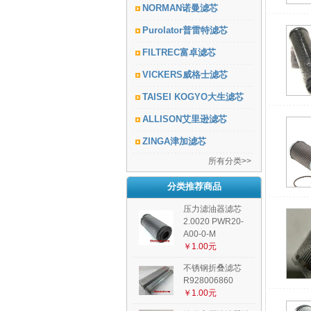
NORMAN诺曼滤芯
Purolator普雷特滤芯
FILTREC富卓滤芯
VICKERS威格士滤芯
TAISEI KOGYO大生滤芯
ALLISON艾里逊滤芯
ZINGA津加滤芯
所有分类>>
分类推荐商品
压力滤油器滤芯
2.0020 PWR20-
A00-0-M
￥1.00元
不锈钢折叠滤芯
R928006860
￥1.00元