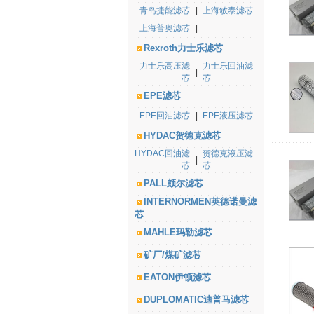
青岛捷能滤芯
|
上海敏泰滤芯
上海普奥滤芯
|
Rexroth力士乐滤芯
力士乐高压滤
力士乐回油滤
|
芯
芯
EPE滤芯
EPE回油滤芯
|
EPE液压滤芯
HYDAC贺德克滤芯
HYDAC回油滤
贺德克液压滤
|
芯
芯
PALL颇尔滤芯
INTERNORMEN英德诺曼滤
芯
MAHLE玛勒滤芯
矿厂/煤矿滤芯
EATON伊顿滤芯
DUPLOMATIC迪普马滤芯