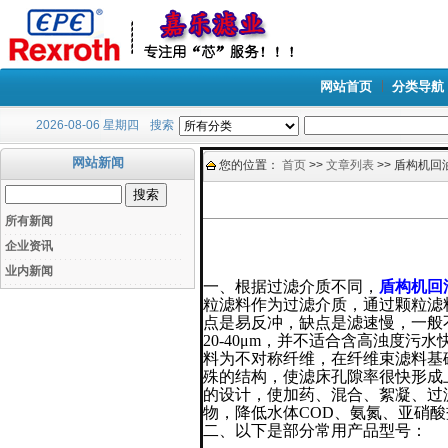
网站首页
分类导航
2026-08-06 星期四
搜索
网站新闻
您的位置：
首页
>>
文章列表
>> 盾构机
所有新闻
企业资讯
业内新闻
一、根据过滤介质不同，
盾构机回
粒滤料作为过滤介质，通过颗粒滤
点是易反冲，缺点是滤速慢，一般
20-40
μ
m
，并不适合含高浊度污水
料为不对称纤维，在纤维束滤料基
殊的结构，使滤床孔隙率很快形成
的设计，使加药、混合、絮凝、过
物，降低水体
COD
、氨氮、亚硝酸
二、以下是部分常用产品型号：