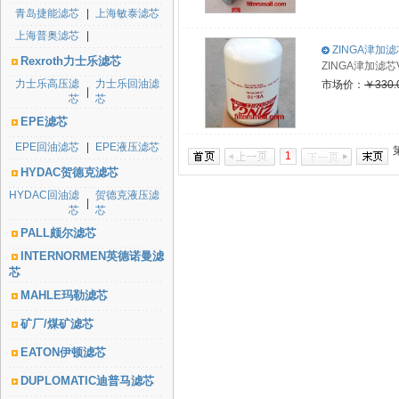
青岛捷能滤芯
|
上海敏泰滤芯
上海普奥滤芯
|
ZINGA津加滤芯
Rexroth力士乐滤芯
ZINGA津加
力士乐高压滤
力士乐回油滤
市场价：
￥330.
|
芯
芯
EPE滤芯
EPE回油滤芯
|
EPE液压滤芯
1
HYDAC贺德克滤芯
HYDAC回油滤
贺德克液压滤
|
芯
芯
PALL颇尔滤芯
INTERNORMEN英德诺曼滤
芯
MAHLE玛勒滤芯
矿厂/煤矿滤芯
EATON伊顿滤芯
DUPLOMATIC迪普马滤芯