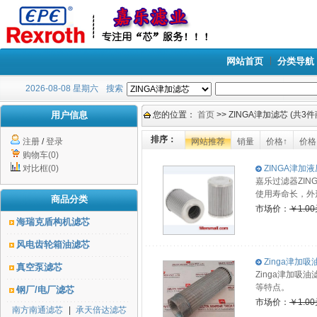
网站首页
分类导航
2026-08-08 星期六
搜索
用户信息
您的位置：
首页
>> ZINGA津加滤芯 (共3
排序：
注册
/
登录
网站推荐
销量
价格↑
价格
购物车(0)
对比框(0)
ZINGA津加液
嘉乐过滤器ZI
使用寿命长，外
商品分类
市场价：
￥1.0
海瑞克盾构机滤芯
风电齿轮箱油滤芯
Zinga津加吸油
真空泵滤芯
Zinga津加吸
等特点。
钢厂/电厂滤芯
市场价：
￥1.0
南方南通滤芯
|
承天倍达滤芯