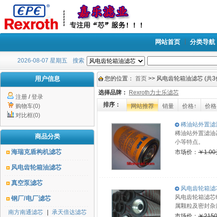
网站首页
分类导航
2026-08-07 星期五
搜索
用户信息
您的位置：
首页
>> 风电齿轮箱油滤芯 (共3
选择品牌：
Rexroth力士乐滤芯
注册
/
登录
排序：
购物车(0)
网站推荐
销量
价格↑
价格
对比框(0)
稀油站外置滤油器
稀油站外置滤油器
商品分类
小等特点。
海瑞克盾构机滤芯
市场价：
￥1.0
风电齿轮箱油滤芯
真空泵滤芯
风电齿轮箱滤芯65
风电齿轮箱滤芯6
钢厂/电厂滤芯
属颗粒及密封杂
南方南通滤芯
|
承天倍达滤芯
市场价：
￥2150