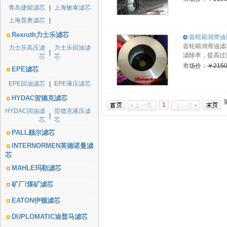
青岛捷能滤芯
|
上海敏泰滤芯
上海普奥滤芯
|
Rexroth力士乐滤芯
齿轮箱润滑油滤芯
齿轮箱润滑油滤芯
力士乐高压滤
力士乐回油滤
|
滤除率，提高过
芯
芯
市场价：
￥2150
EPE滤芯
EPE回油滤芯
|
EPE液压滤芯
HYDAC贺德克滤芯
1
HYDAC回油滤
贺德克液压滤
|
芯
芯
PALL颇尔滤芯
INTERNORMEN英德诺曼滤
芯
MAHLE玛勒滤芯
矿厂/煤矿滤芯
EATON伊顿滤芯
DUPLOMATIC迪普马滤芯