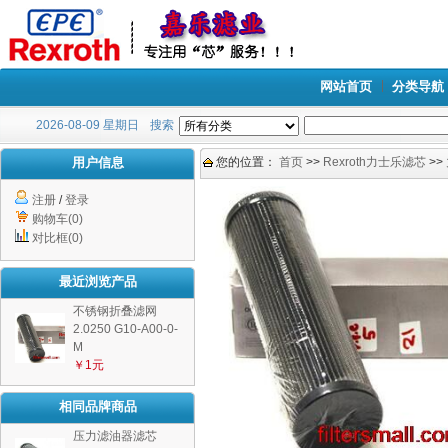
网站首页
分类导航
2026-08-09 星期日
搜索
用户信息
您的位置：
首页
>>
Rexroth力士乐滤芯
>>
注册
/
登录
购物车(0)
对比框(0)
最近浏览产品
不锈钢折叠滤网
2.0250 G10-A00-0-
M
￥1元
相同品牌商品
压力滤油器滤芯