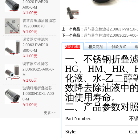
2.0020 PWR20-
A00-0-M
￥1.00元
管道高压滤油器滤芯
R928006870
上一个商品：
调节器立柱滤芯2.0063 PWR10-B
￥1.00元
下一个商品：
调节器立柱滤芯2.0063G25-A00-
调节器立柱滤芯
2.0063 PWR10-
详细说明
相关商品
付款方式
B00-0-M
￥1.00元
一、不锈钢折叠滤网2.
调节器立柱滤芯
HG
、
HM
、
HR
、
2.0063G25-A00-0-
M
化液、水
-
乙二醇
￥1.00元
效降去除油液中
玻璃纤维折叠滤芯
1.0630H10XL-A00-
油使用寿命。
0-M
二、产品参数对
￥1.00元
更多>>
Part Number:
不
Style:
Cart