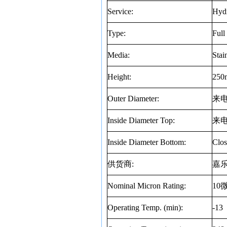
Service:
Hydr
Type:
Full
Media:
Stai
Height:
250
Outer Diameter:
来
Inside Diameter Top:
来
Inside Diameter Bottom:
Clos
供货商
:
嘉
Nominal Micron Rating:
10
Operating Temp. (min):
-13