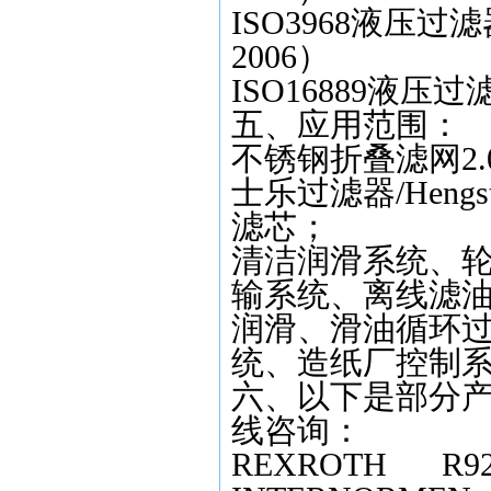
ISO3968液压过
2006）
ISO16889液
五、应用范围：
不锈钢折叠滤网2.02
士乐过滤器/Hen
滤芯；
清洁润滑系统、
输系统、离线滤
润滑、滑油循环
统、造纸厂控制
六、以下是部分产
线咨询：
REXROTH
R9