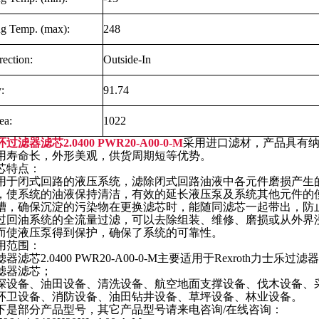
ng Temp. (max):
248
ection:
Outside-In
:
91.74
ea:
1022
过滤器滤芯2.0400 PWR20-A00-0-M
采用进口滤材，产品具有
用寿命长，外形美观，供货周期短等优势。
芯特点：
用于闭式回路的液压系统，滤除闭式回路油液中各元件磨损产生
，使系统的油液保持清洁，有效的延长液压泵及系统其他元件的
槽，确保沉淀的污染物在更换滤芯时，能随同滤芯一起带出，防
过回油系统的全流量过滤，可以去除组装、维修、磨损或从外界
而使液压泵得到保护，确保了系统的可靠性。
用范围：
器滤芯2.0400 PWR20-A00-0-M主要适用于Rexroth力士乐过
滤器滤芯；
探设备、油田设备、清洗设备、航空地面支撑设备、伐木设备、
环卫设备、消防设备、油田钻井设备、草坪设备、林业设备。
下是部分产品型号，其它产品型号请来电咨询/在线咨询：