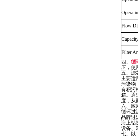
Operati
Flow Dir
Capacity
Filter Ar
四、
循环
压，使
五、滤
主要适
污染物
有积污
箱。通
度，从
六、应
循环过滤
品牌过
海上钻
设备、
七、以