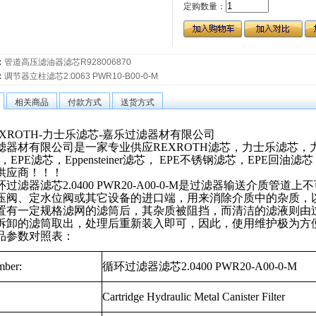
定购数量：
：
管道高压滤油器滤芯R928006870
：
调节器立柱滤芯2.0063 PWR10-B00-0-M
相关商品
付款方式
送货方式
XROTH-
力士乐滤芯-嘉乐过滤器材有限公司
滤器材有限公司是一家专业供应
REXROTH
滤芯，力士乐滤芯，
，
EPE
滤芯，
Eppensteiner
滤芯，
EPE
不锈钢滤芯，
EPE
回油滤芯
供应商！！！
过滤器滤芯2.0400 PWR20-A00-0-M是过滤器输送介质管道
压阀、定水位阀或其它设备的进口端，用来消除介质中的杂质，
置有一定规格滤网的滤筒后，其杂质被阻挡，而清洁的滤液则由
拆卸的滤筒取出，处理后重新装入即可，因此，使用维护极为方
品参数对照表：
mber:
循环过滤器滤芯
2.0400 PWR20-A00-0-M
Cartridge Hydraulic Metal Canister Filter