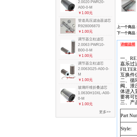
2.0020 PWR20-
A00-0-M
￥1.00元
管道高压滤油器滤芯
R928006870
上一个商品
￥1.00元
下一个商品
调节器立柱滤芯
详细说明
2.0063 PWR10-
B00-0-M
￥1.00元
一、RE
调节器立柱滤芯
嘉乐过
2.0063G25-A00-0-
FILTER
M
互换件
￥1.00元
二、循环
阀、泄
玻璃纤维折叠滤芯
体进入
1.0630H10XL-A00-
要将可
0-M
三、产
￥1.00元
更多>>
Part Nu
Style: