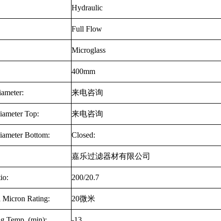
Hydraulic
Full Flow
Microglass
400mm
iameter:
来电咨询
iameter Top:
来电咨询
iameter Bottom:
Closed:
嘉乐过滤器材有限公司
io:
200/20.7
 Micron Rating:
20
微米
ng Temp. (min):
-13