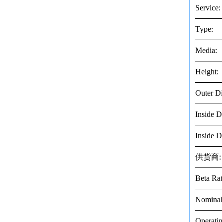
Service:
Type:
Media:
Height:
Outer D
Inside D
Inside D
供货商
:
Beta Rat
Nominal
Operati