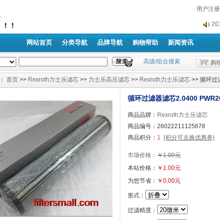
2
用户注册
2
网站首页
分类导航
品牌导航
购物帮助
新闻资讯
高级/组合搜索
购
：
首页
>>
Rexroth力士乐滤芯
>>
力士乐高压滤芯
>>
Rexroth力士乐滤芯
>> 循环过滤
循环过滤器滤芯2.0400 PWR20
商品品牌：
Rexroth力士乐滤芯
商品编号：26022211125678
商品积分：
1
(积分可兑换优惠券)
市场价格：
￥1.00元
本站价格：
￥1.00元
为您节省：
￥0.00元
形式：
过滤精度：