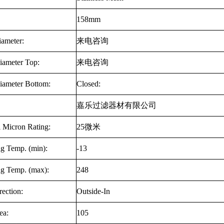
158mm
iameter:
来电咨询
iameter Top:
来电咨询
iameter Bottom:
Closed:
嘉乐过滤器材有限公司
 Micron Rating:
25
微米
ng Temp. (min):
-13
ng Temp. (max):
248
ection:
Outside-In
ea:
105