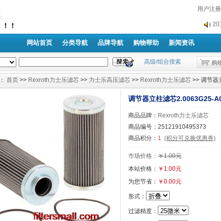
2
用户注册
2
网站首页
分类导航
品牌导航
购物帮助
新闻资讯
高级/组合搜索
购
：
首页
>>
Rexroth力士乐滤芯
>>
力士乐高压滤芯
>>
Rexroth力士乐滤芯
>> 调节器立
调节器立柱滤芯2.0063G25-A0
商品品牌：
Rexroth力士乐滤芯
商品编号：25121910495373
商品积分：
1
(积分可兑换优惠券)
市场价格：
￥1.00元
本站价格：
￥1.00元
为您节省：
￥0.00元
形式：
过滤精度：