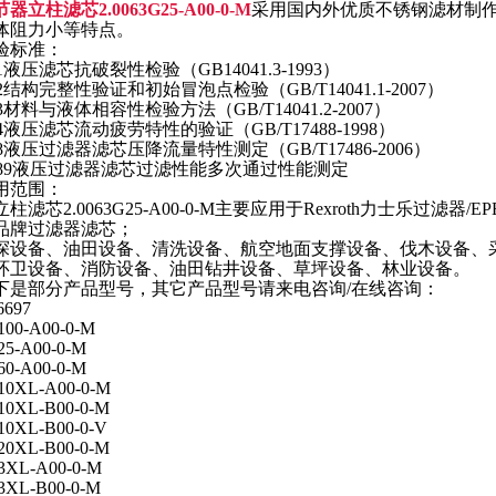
器立柱滤芯2.0063G25-A00-0-M
采用国内外优质不锈钢滤材制
体阻力小等特点。
验标准：
41液压滤芯抗破裂性检验（GB14041.3-1993）
942结构完整性验证和初始冒泡点检验（GB/T14041.1-2007）
943材料与液体相容性检验方法（GB/T14041.2-2007）
724液压滤芯流动疲劳特性的验证（GB/T17488-1998）
968液压过滤器滤芯压降流量特性测定（GB/T17486-2006）
6889液压过滤器滤芯过滤性能多次通过性能测定
用范围：
柱滤芯2.0063G25-A00-0-M主要应用于Rexroth力士乐过滤器/
品牌过滤器滤芯；
探设备、油田设备、清洗设备、航空地面支撑设备、伐木设备、
环卫设备、消防设备、油田钻井设备、草坪设备、林业设备。
下是部分产品型号，其它产品型号请来电咨询/在线咨询：
6697
100-A00-0-M
25-A00-0-M
60-A00-0-M
10XL-A00-0-M
10XL-B00-0-M
10XL-B00-0-V
20XL-B00-0-M
3XL-A00-0-M
3XL-B00-0-M