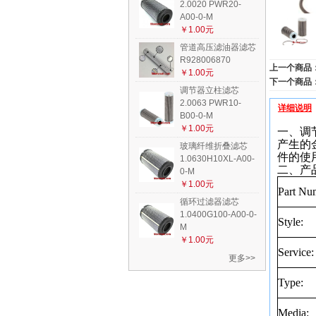
2.0020 PWR20-
A00-0-M
￥1.00元
管道高压滤油器滤芯
R928006870
上一个商品
￥1.00元
下一个商品
调节器立柱滤芯
2.0063 PWR10-
详细说明
B00-0-M
￥1.00元
一、调节
产生的
玻璃纤维折叠滤芯
件的使
1.0630H10XL-A00-
二、产
0-M
￥1.00元
Part Nu
循环过滤器滤芯
1.0400G100-A00-0-
Style:
M
￥1.00元
Service:
更多>>
Type:
Media: