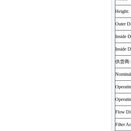
Height:
Outer D
Inside D
Inside D
供货商
:
Nominal
Operati
Operati
Flow Dir
Filter Ar