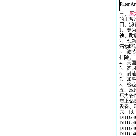
Filter Ar
三、
压
的正常
四、滤
1、专
蚀、耐
2、创
污物区
3、滤
排除。
4、美
5、德
6、耐
7、加
8、检
五、应
压力管
海上钻
设备、
六、以
DHD24
DHD24
DHD24
DHD24