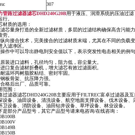
ea:
307
力管路过滤器滤芯DHD240G20B
用于液压、润滑系统的压油过滤
运行。
芯材质的选用：
为滤芯量身打造的全新过滤材质，多层的过滤结构确保高含污能
疲劳。
新纵向接合技术，完美接合的过滤材质末端，尤其在不同的负载
进入滤净区。
芯操作中可以导出静电到安全值以下，表示突发性电击相关的例
国原装进口滤料，孔径均匀，阻力低，容尘量大。
国进口复合滤材折叠机，增大滤芯有效过滤面积。
油耐温环丙树脂胶粘结、密封牢固。
厚钢板骨架、抗压降力强。
验合格后出厂、品质可靠。
用范围：
路过滤器滤芯DHD240G20B主要应用于FILTREC富卓过滤器
探设备、油田设备、清洗设备、航空地面支撑设备、伐木设备、
环卫设备、消防设备、油田钻井设备、草坪设备、林业设备。
下是部分产品型号，其它产品型号请来电咨询/在线咨询：
0B100B
0B100V
0B149B
0B150B