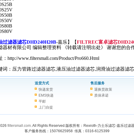
0S25B
0S25V
0S50B
0S50V
0S80B
0S80V
过滤器滤芯DHD240H20B
-嘉乐】【
FILTREC富卓滤芯DHD240
滤器材有限公司 编辑整理资料 《转载请注明出处》 谢谢您的合
tp://www.filtersmall.com/Product/Pro660.Html
键词：压力管路过滤器滤芯,液压油过滤器滤芯,润滑油过滤器滤芯,FI
送货方式
售后服务
快递发货
退换货政策
EMS快递
质保承诺
平邮
上门自提
 2026
filtersmall.com
. All Rights Reserved.版权所有：Rexroth-力士乐滤芯-嘉乐
客户服务热线：15076625958 传真：0316-6125399