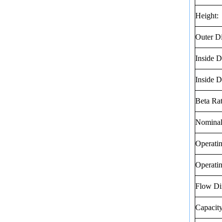
Height:
Outer D
Inside D
Inside D
Beta Rat
Nominal
Operati
Operati
Flow Dir
Capacity