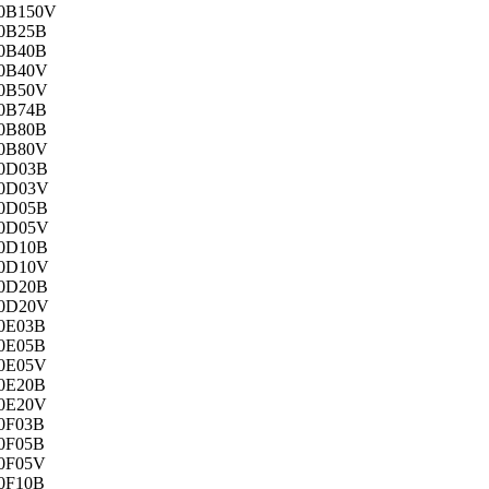
0B150V
0B25B
0B40B
0B40V
0B50V
0B74B
0B80B
0B80V
0D03B
0D03V
0D05B
0D05V
0D10B
0D10V
0D20B
0D20V
0E03B
0E05B
0E05V
0E20B
0E20V
0F03B
0F05B
0F05V
0F10B