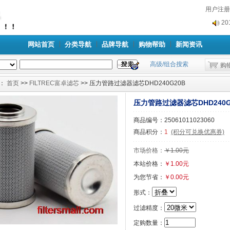
2
用户注册
2
网站首页
分类导航
品牌导航
购物帮助
新闻资讯
高级/组合搜索
购
：
首页
>>
FILTREC富卓滤芯
>> 压力管路过滤器滤芯DHD240G20B
压力管路过滤器滤芯DHD240G
商品编号：25061011023060
商品积分：
1
(积分可兑换优惠券)
市场价格：
￥1.00元
本站价格：
￥1.00元
为您节省：
￥0.00元
形式：
过滤精度：
定购数量：