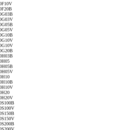
0F10V
0F20B
0G03B
0G03V
0G05B
0G05V
0G10B
0G10V
0G10V
0G20B
0H03B
0H05
0H05B
0H05V
0H10
0H10B
0H10V
0H20
0H20V
0S100B
0S100V
0S150B
0S150V
0S200B
0S200V