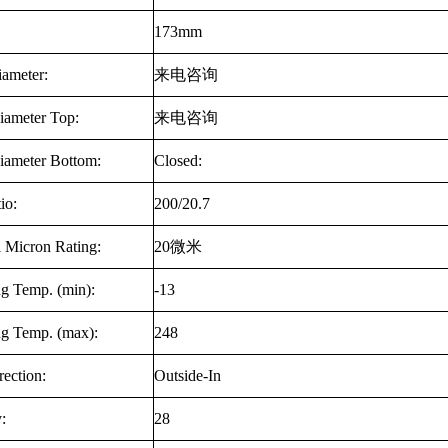
173mm
iameter:
来电咨询
iameter Top:
来电咨询
iameter Bottom:
Closed:
io:
200/20.7
 Micron Rating:
20
微米
ng Temp. (min):
-13
ng Temp. (max):
248
ection:
Outside-In
:
28