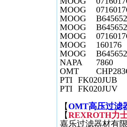
MOOG
0716017
MOOG
071601
MOOG
B64565
MOOG
B64565
MOOG
071601
MOOG
160176
MOOG
B64565
NAPA
7860
OMT
CHP28
PTI
FK020JUB
PTI
FK020JUV
【
OMT高压过滤器滤
【
REXROTH力士
嘉乐过滤器材有限