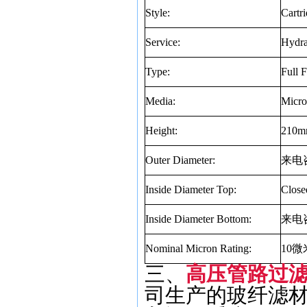
Style:
Cartri
Service:
Hydra
Type:
Full 
Media:
Micro
Height:
210
Outer Diameter:
来电
Inside Diameter Top:
Close
Inside Diameter Bottom:
来电
Nominal Micron Rating:
10
微
三、
高压管路过滤器
司生产的玻纤滤