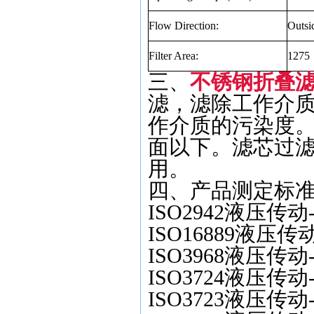
Flow Direction:
Outsi
Filter Area:
1275
三、
不锈钢折叠滤网01
滤，滤除工作介
作介质的污染度
面以下。滤芯过
用。
四、产品测定标
ISO2942液压
ISO16889液
ISO3968液压
ISO3724液压
ISO3723液压