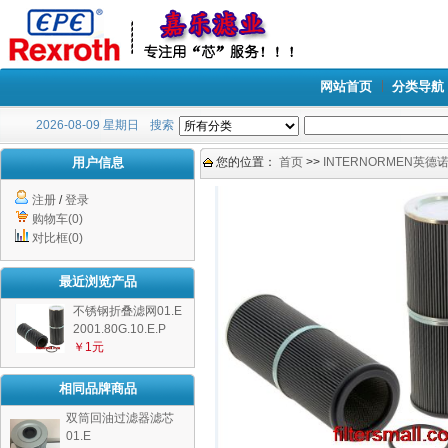
网站首页
分类导航
2026-08-09 星期日
搜索
用户信息
您的位置：
首页
>>
INTERNORMEN英德
注册
/
登录
购物车(0)
对比框(0)
最近浏览产品
不锈钢折叠滤网01.E
2001.80G.10.E.P
￥1元
相同品牌商品
双筒回油过滤器滤芯
01.E