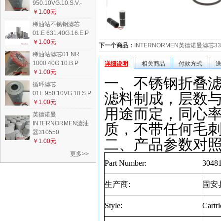
950.10VG.10.S.V.-
￥1.00元
稀油站不锈钢滤芯
01.E 631.40G.16.E.P
￥1.00元
下一个商品：
INTERNORMEN英德诺曼滤芯33
稀油站滤芯01.NR
1000.40G.10.B.P
详细说明
相关商品
付款方式
￥1.00元
一、不锈钢折叠滤网01
循环滤芯
01E.950.10VG.10.S.P
滤料制成，层数
￥1.00元
用途而定，同心
英德诺曼
INTERNORMEN滤油
质，不带任何毛
器310550
二、产品参数对
￥1.00元
更多>>
Part Number:
30481
生产商
:
固安
Style:
Cartri