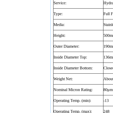
Service:
Hydra
Type:
Full 
Media:
Stain
Height:
500
Outer Diameter:
190
Inside Diameter Top:
136
Inside Diameter Bottom:
Close
Weight Net:
Abou
Nominal Micron Rating:
80
μ
m
Operating Temp. (min):
-13
Operating Temp. (max):
248