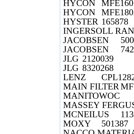
HYCON
MFE160
HYCON
MFE180
HYSTER
165878
INGERSOLL RA
JACOBSEN
500
JACOBSEN
742
JLG
2120039
JLG
8320268
LENZ
CPL128
MAIN FILTER
MF
MANITOWOC
MASSEY FERGU
MCNEILUS
113
MOXY
501387
NACCO MATERI