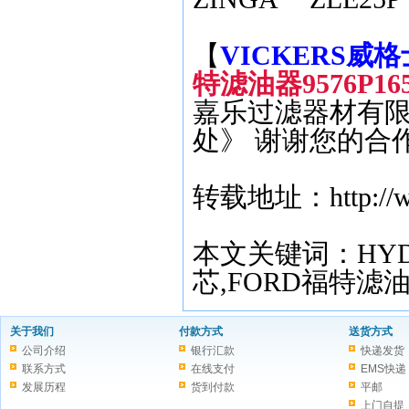
【
VICKERS威格士
特滤油器9576P165
嘉乐过滤器材有限
处》 谢谢您的合
转载地址：http://www.
本文关键词：HYD
芯,
FORD
福特滤
关于我们
付款方式
送货方式
公司介绍
银行汇款
快递发货
联系方式
在线支付
EMS快递
发展历程
货到付款
平邮
上门自提