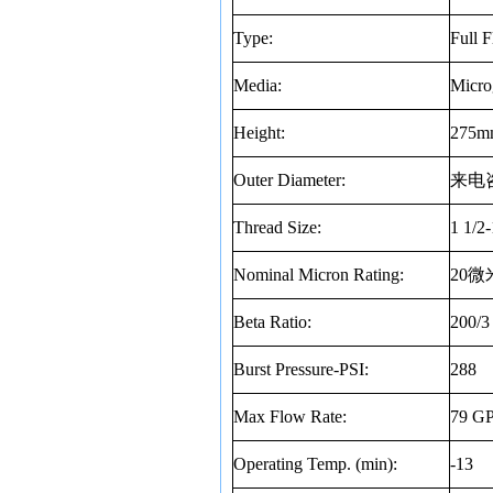
Type:
Full 
Media:
Micro
Height:
275m
Outer Diameter:
来电
Thread Size:
1 1/2
Nominal Micron Rating:
20
微
Beta Ratio:
200/3
Burst Pressure-PSI:
288
Max Flow Rate:
79 G
Operating Temp. (min):
-13