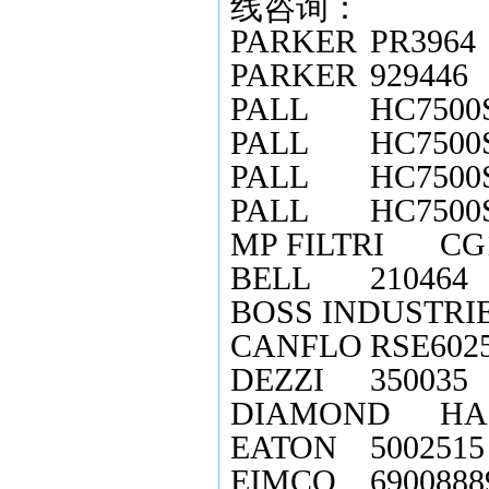
线咨询：
PARKER
PR3964
PARKER
929446
PALL
HC7500
PALL
HC7500
PALL
HC7500
PALL
HC7500
MP FILTRI
CG
BELL
210464
BOSS INDUSTRI
CANFLO
RSE602
DEZZI
350035
DIAMOND
HA
EATON
5002515
EIMCO
6900888