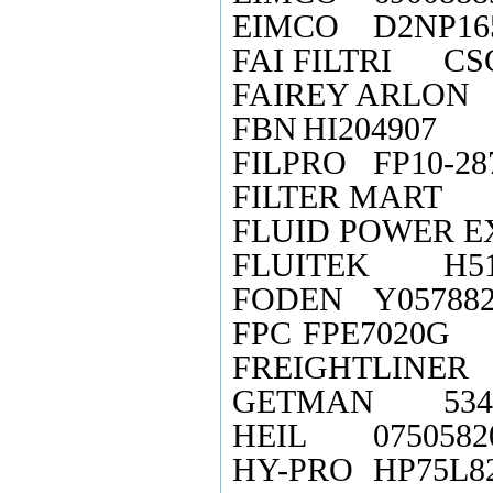
EIMCO
D2NP16
FAI FILTRI
CS
FAIREY ARLON
FBN
HI204907
FILPRO
FP10-28
FILTER MART
FLUID POWER E
FLUITEK
H5
FODEN
Y05788
FPC
FPE7020G
FREIGHTLINER
GETMAN
534
HEIL
0750582
HY-PRO
HP75L8