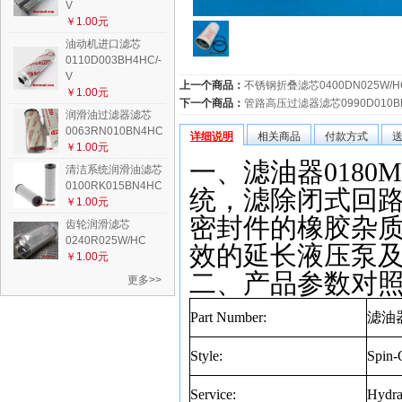
V
￥1.00元
油动机进口滤芯
0110D003BH4HC/-
V
上一个商品：
不锈钢折叠滤芯0400DN025W/HC
￥1.00元
下一个商品：
管路高压过滤器滤芯0990D010BH
润滑油过滤器滤芯
0063RN010BN4HC
详细说明
相关商品
付款方式
￥1.00元
一、滤油器0180
清洁系统润滑油滤芯
0100RK015BN4HC
统，滤除闭式回
￥1.00元
密封件的橡胶杂
齿轮润滑滤芯
0240R025W/HC
效的延长液压泵
￥1.00元
二、产品参数对
更多>>
Part Number:
滤油
Style:
Spin-
Service:
Hydra