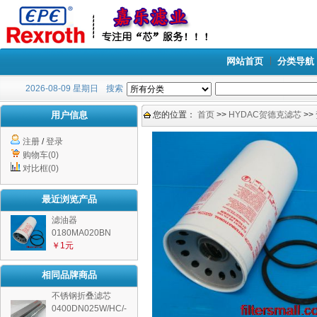
网站首页
分类导航
2026-08-09 星期日
搜索
用户信息
您的位置：
首页
>>
HYDAC贺德克滤芯
>>
注册
/
登录
购物车(0)
对比框(0)
最近浏览产品
滤油器
0180MA020BN
￥1元
相同品牌商品
不锈钢折叠滤芯
0400DN025W/HC/-