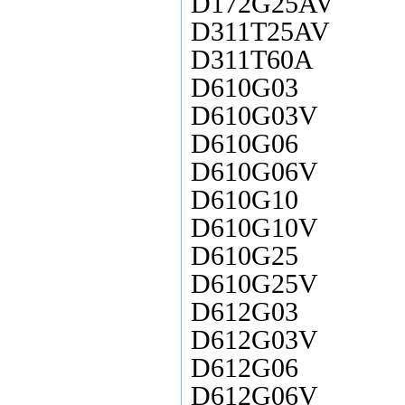
D172G25AV
D311T25AV
D311T60A
D610G03
D610G03V
D610G06
D610G06V
D610G10
D610G10V
D610G25
D610G25V
D612G03
D612G03V
D612G06
D612G06V