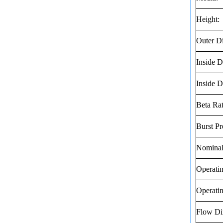
Height:
Outer D
Inside D
Inside D
Beta Rat
Burst Pr
Nominal
Operati
Operati
Flow Dir