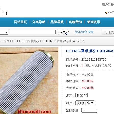
2
用户注册
2
网站首页
分类导航
品牌导航
购物帮助
新闻资讯
高级/组合搜索
购
：
首页
>>
FILTREC富卓滤芯
>> FILTREC富卓滤芯D141G06A
FILTREC富卓滤芯D141G06A
商品编号：23112411153799
商品积分：
1
(积分可兑换优惠券)
市场价格：
￥1.00元
本站价格：
￥1.00元
为您节省：
￥0.00元
形式：
材质：
定购数量：