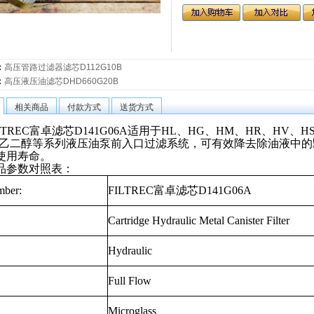
：
高压管路过滤器滤芯D112G10B
：
高压液压油滤芯DHD660G20B
相关商品
付款方式
送货方式
LTREC富卓滤芯D141G06A适用于
HL
、
HG
、
HM
、
HR
、
HV
、
H
乙二醇等系列液压油泵前入口过滤系统，可有效降去除油液中的
使用寿命。
品参数对照表：
mber:
FILTREC
富卓滤芯
D141G06A
Cartridge Hydraulic Metal Canister Filter
Hydraulic
Full Flow
Microglass