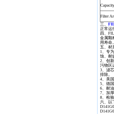
Capacity
Filter Ar
三、
FI
正常运
四、F
金属颗
用寿命
五、材
1、专
蚀、耐
2、创
污物区
3、滤
排除。
4、美
5、德
6、耐
7、加
8、检
六、以
D141G
D141G