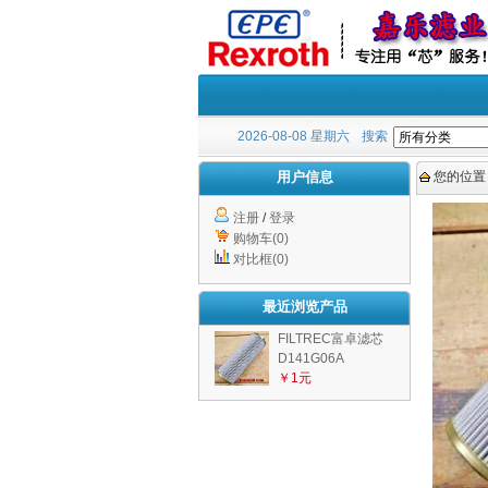
2026-08-08 星期六
搜索
用户信息
您的位置
注册
/
登录
购物车(0)
对比框(0)
最近浏览产品
FILTREC富卓滤芯
D141G06A
￥1元