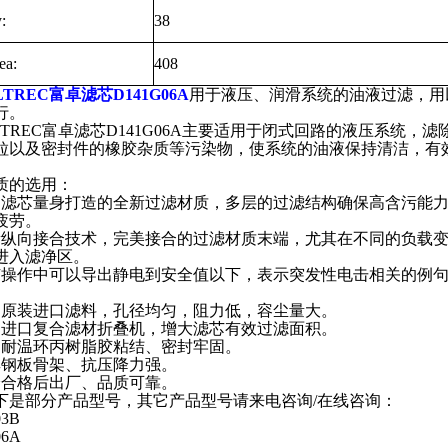
:
38
ea:
408
LTREC富卓滤芯D141G06A
用于液压、润滑系统的油液过滤，用
行。
ILTREC富卓滤芯D141G06A主要适用于闭式回路的液压系统
粒以及密封件的橡胶杂质等污染物，使系统的油液保持清洁，有
。
质的选用：
为滤芯量身打造的全新过滤材质，多层的过滤结构确保高含污能
疲劳。
新纵向接合技术，完美接合的过滤材质末端，尤其在不同的负载
进入滤净区。
芯操作中可以导出静电到安全值以下，表示突发性电击相关的例
国原装进口滤料，孔径均匀，阻力低，容尘量大。
国进口复合滤材折叠机，增大滤芯有效过滤面积。
油耐温环丙树脂胶粘结、密封牢固。
厚钢板骨架、抗压降力强。
验合格后出厂、品质可靠。
下是部分产品型号，其它产品型号请来电咨询/在线咨询：
03B
06A