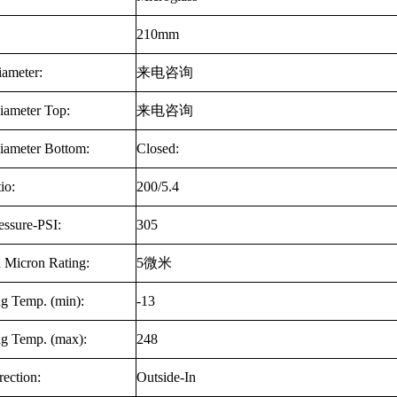
210mm
iameter:
来电咨询
iameter Top:
来电咨询
iameter Bottom:
Closed:
io:
200/5.4
essure-PSI:
305
 Micron Rating:
5
微米
ng Temp. (min):
-13
ng Temp. (max):
248
ection:
Outside-In